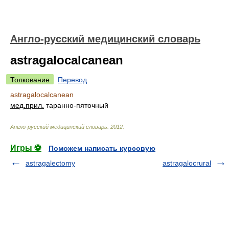
Англо-русский медицинский словарь
astragalocalcanean
Толкование
Перевод
astragalocalcanean
мед.
прил.
таранно-пяточный
Англо-русский медицинский словарь
.
2012
.
Игры ⚽
Поможем написать курсовую
astragalectomy
astragalocrural