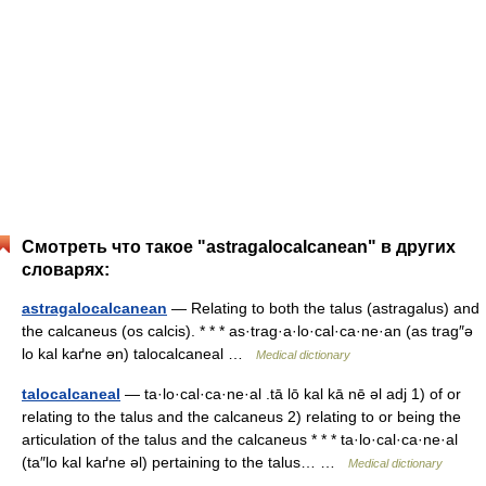
Смотреть что такое "astragalocalcanean" в других
словарях:
astragalocalcanean
— Relating to both the talus (astragalus) and
the calcaneus (os calcis). * * * as·trag·a·lo·cal·ca·ne·an (as trag″ə
lo kal kaґne ən) talocalcaneal …
Medical dictionary
talocalcaneal
— ta·lo·cal·ca·ne·al .tā lō kal kā nē əl adj 1) of or
relating to the talus and the calcaneus 2) relating to or being the
articulation of the talus and the calcaneus * * * ta·lo·cal·ca·ne·al
(ta″lo kal kaґne əl) pertaining to the talus… …
Medical dictionary